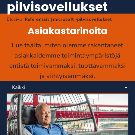
pilvisovellukset
Etusivu
Referenssit | microsoft -pilvisovellukset
Asiakastarinoita
Lue täältä, miten olemme rakentaneet
asiakkaidemme toimintaympäristöjä
entistä toimivammaksi, tuottavammaksi
ja viihtyisämmäksi.