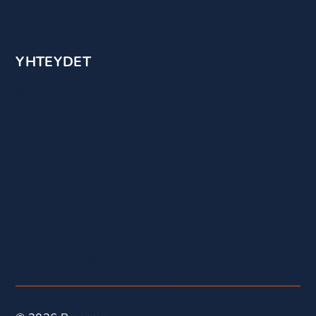
Rekrytointi
Ilmoituskanava
Tietosuojaseloste
YHTEYDET
Myynti
Asiakastuki
Praecom Etelä-Suomi
Praecom Kainuu
Praecom Pohjois-Savo
Praecom Pohjois-Pohjanmaa
Praecom Lappi
Kaikki yhteyshenkilöt
Verkkokauppa
Lataa TeamViewer
Upto Manager-sisällönhallinta