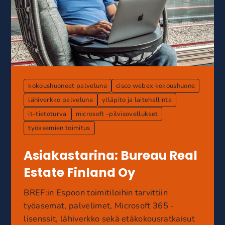
kokoushuoneet palveluna
cisco webex kokoushuone
lähiverkko palveluna
ylläpito ja laitehallinta
it-tietoturva
microsoft -pilvisovellukset
työasemien toimitus
Asiakastarina: Bureau Real
Estate Finland Oy
BREF:in Espoon toimitiloihin tarvittiin
työasemat, palvelimet, Microsoft 365 -
lisenssit, lähiverkko sekä etäkokousratkaisut