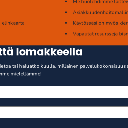
Me huolehdimme laitteist
Asiakkuudenhoitomalli
 elinkaarta
Käytössäsi on myös kie
Vapautat resursseja bi
ttä lomakkeella
ietoa tai haluatko kuulla, millainen palvelukokonaisuus 
amme mielellämme!