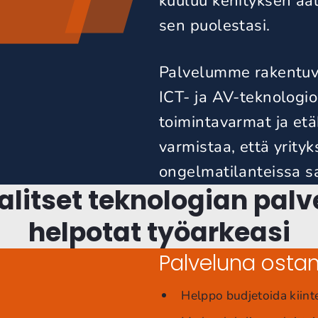
kuuluu kehityksen aa
sen puolestasi.
Palvelumme rakentuva
ICT- ja AV-teknologio
toimintavarmat ja etä
varmistaa, että yrityk
ongelmatilanteissa saa
alitset teknologian palv
helpotat työarkeasi
Palveluna osta
Helppo budjetoida kiin