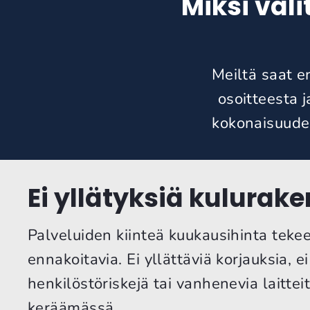
Miksi val
Meiltä saat e
osoitteesta 
kokonaisuuden
Ei yllätyksiä kulurak
Palveluiden kiinteä kuukausihinta teke
ennakoitavia. Ei yllättäviä korjauksia, ei
henkilöstöriskejä tai vanhenevia laittei
keräämässä.