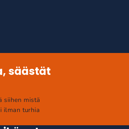
a, säästät
ä siihen mistä
i ilman turhia