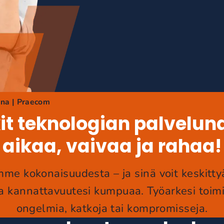
una | Praecom
t teknologian palvelun
aikaa, vaivaa ja rahaa!
e kokonaisuudesta – ja sinä voit keskitty
 ja kannattavuutesi kumpuaa. Työarkesi toimi
ongelmia, katkoja tai kompromisseja.