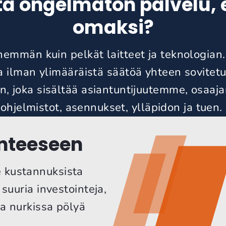
ita ongelmaton palvelu, 
omaksi?
nemmän kuin pelkät laitteet ja teknologian
ja ilman ylimääräistä säätöä yhteen sovitetu
, joka sisältää asiantuntijuutemme, osaaja
ohjelmistot, asennukset, ylläpidon ja tuen.
enteeseen
e kustannuksista
 suuria investointeja,
ta nurkissa pölyä