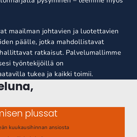
llonharjalla pysyminen – teemme myös
t maailman johtavien ja luotettavien
iden päälle, jotka mahdollistavat
hallittavat ratkaisut.
Palvelumallimme
sesi työntekijöillä on
tavilla tukea ja kaikki toimii.
eluna,
misen plussat
teän kuukausihinnan ansiosta