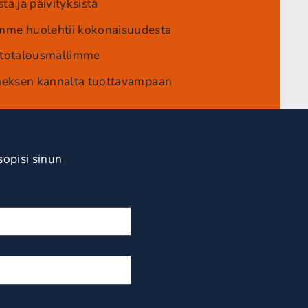
a ja päivityksistä
mme huolehtii kokonaisuudesta
rtotalousmallimme
sneksen kannalta tuottavampaan
sopisi sinun