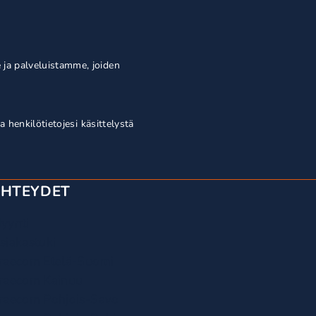
 ja palveluistamme, joiden
a henkilötietojesi käsittelystä
YHTEYDET
yynti
siakastuki
raecom Etelä-Suomi
raecom Kainuu
raecom Pohjois-Savo