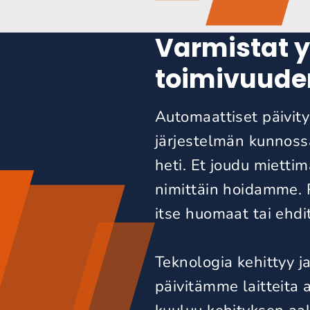
Varmistat y
toimivuude
Automaattiset päivity
järjestelmän kunnos
heti. Et joudu mietti
nimittäin hoidamme. 
itse huomaat tai ehdi
Teknologia kehittyy j
päivitämme laitteit