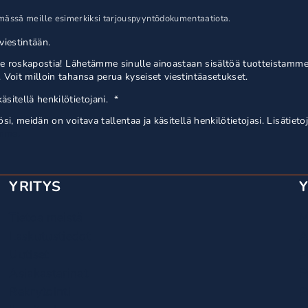
ttämässä meille esimerkiksi tarjouspyyntödokumentaatiota.
iestintään.
le roskapostia! Lähetämme sinulle ainoastaan sisältöä tuotteistamme
Voit milloin tahansa perua kyseiset viestintäasetukset.
äsitellä henkilötietojani.
*
, meidän on voitava tallentaa ja käsitellä henkilötietojasi. Lisätietoj
amme.
YRITYS
Tietoa meistä
M
Laskutustiedot
A
Uutiset
P
Asiakastarinat
P
Rekrytointi
P