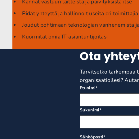
Kannat vastuun laitteista ja päivityksistä itse
Pidät yhteyttä ja hallinnoit useita eri toimittajia
Joudut pohtimaan teknologian vanhenemista ja
Kuormitat omia IT-asiantuntijoitasi
Ota yhtey
Tarvitsetko tarkempaa t
organisaatiollesi? Aut
Etunimi
*
Sukunimi
*
Sähköposti
*