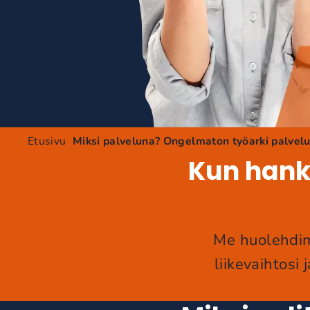
Etusivu
Miksi palveluna? Ongelmaton työarki palvel
Kun hanki
Me huolehdimm
liikevaihtosi