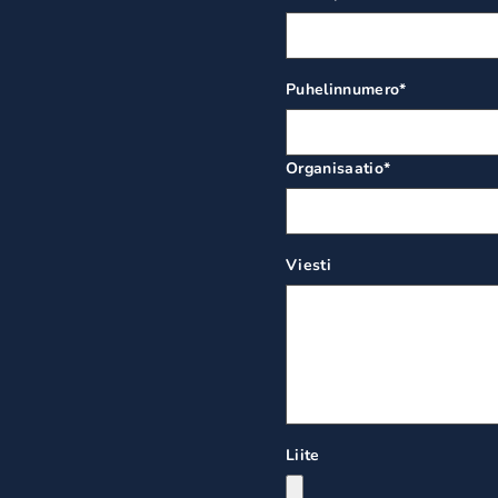
Puhelinnumero
*
Organisaatio
*
Viesti
Liite