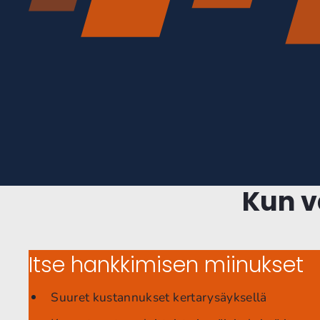
Kun v
Itse hankkimisen miinukset
Suuret kustannukset kertarysäyksellä