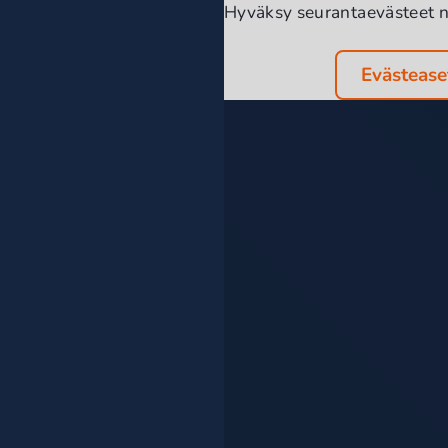
Hyväksy seurantaevästeet n
Evästease