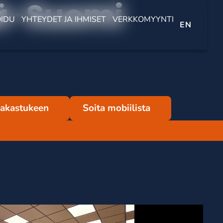
lä-Suomi
OIDU
YHTEYDET JA IHMISET
VERKKOMYYNTI
EN
iakastukeen
Soita mobiilista