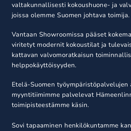
valtakunnallisesti kokoushuone- ja val
joissa olemme Suomen johtava toimija.
Vantaan
Showroomissa pääset kokem
viritetyt modernit kokoustilat ja
tulevai
kattavan valvomoratkaisun toiminnalli
helppokäyttöisyyden.
Etelä-Suomen työympäristöpalvelujen a
myyntitiimimme palvelevat Hämeenlin
toimipisteestämme käsin.
Sovi tapaaminen henkilökuntamme kan