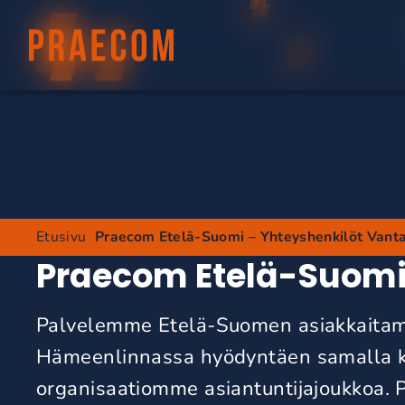
Etusivu
Praecom Etelä-Suomi – Yhteyshenkilöt Vant
Praecom Etelä-Suom
Palvelemme Etelä-Suomen asiakkaitam
Hämeenlinnassa
hyödyntäen samalla 
organisaatiomme asiantuntijajoukkoa.