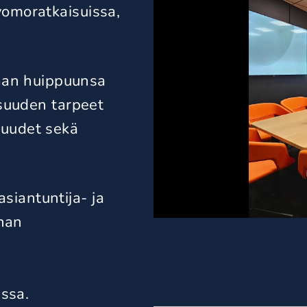
vomoratkaisuissa,
aan
huippuunsa
suuden tarpeet
suudet sekä
siantuntija- ja
nan
ssa.