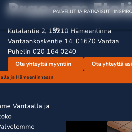
Praecom Ete
PALVELUT JA RATKAISUT
INSPIR
EN
Kutalantie 2,
13210 Hämeenlinna
Vantaankoskentie 14, 01670 Vantaa
Puhelin 020 164 0240
Ota yhteyttä myyntiin
Ota yhteyttä as
aalla ja Hämeenlinnassa
i
me Vantaalla ja
kok
o
 Palvelemme