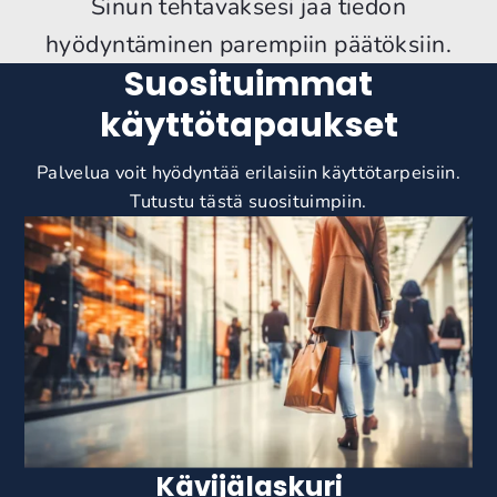
Sinun tehtäväksesi jää tiedon
hyödyntäminen parempiin päätöksiin.
Suosituimmat
käyttötapaukset
Palvelua voit hyödyntää erilaisiin käyttötarpeisiin.
Tutustu tästä suosituimpiin.
Kävijälaskuri