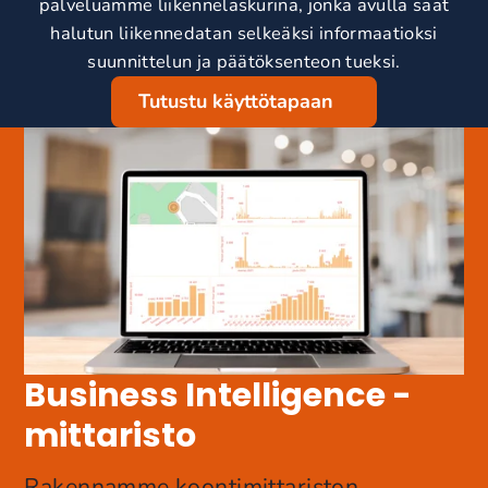
palveluamme liikennelaskurina, jonka avulla saat
halutun liikennedatan selkeäksi informaatioksi
suunnittelun ja päätöksenteon tueksi.
Tutustu käyttötapaan
Business Intelligence -
mittaristo
Rakennamme koontimittariston