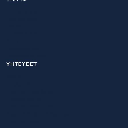
Tietoa meistä
Laskutustiedot
Uutiset
Asiakastarinat
Rekrytointi
Ilmoituskanava
Tietosuojaseloste
YHTEYDET
Myynti
Asiakastuki
Praecom Etelä-Suomi
Praecom Kainuu
Praecom Pohjois-Savo
Praecom Pohjois-Pohjanmaa
Praecom Lappi