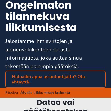
Ongelmaton
tilannekuva
liikkumisesta
Jalostamme ihmisvirtojen ja
ajoneuvoliikenteen datasta
informaatiota, joka auttaa sinua
tekemään parempia päätöksiä.
Haluatko apua asiantuntijalta? Ota
yhteyttä.
Etusivu
Älykäs liikkumisen laskenta
Dataa vai