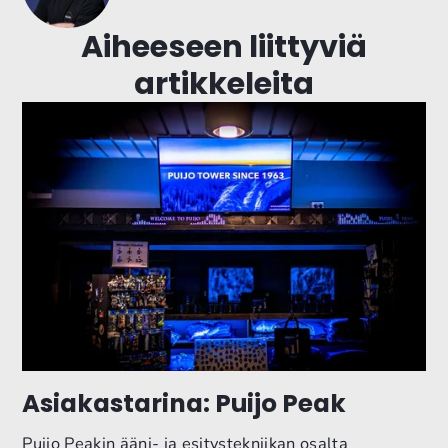
Aiheeseen liittyviä
artikkeleita
Asiakastarina: Puijo Peak
Puijo Peakin ääni- ja esitystekniikan osalta