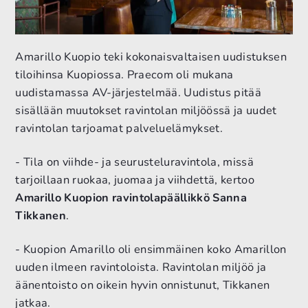
Amarillo Kuopio teki kokonaisvaltaisen uudistuksen
tiloihinsa Kuopiossa. Praecom oli mukana
uudistamassa AV-järjestelmää. Uudistus pitää
sisällään muutokset ravintolan miljöössä ja uudet
ravintolan tarjoamat palveluelämykset.
- Tila on viihde- ja seurusteluravintola, missä
tarjoillaan ruokaa, juomaa ja viihdettä, kertoo
Amarillo Kuopion ravintolapäällikkö Sanna
Tikkanen
.
- Kuopion Amarillo oli ensimmäinen koko Amarillon
uuden ilmeen ravintoloista. Ravintolan miljöö ja
äänentoisto on oikein hyvin onnistunut, Tikkanen
jatkaa.