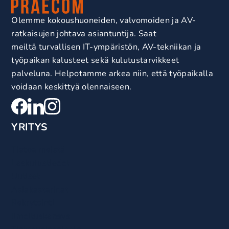
Olemme kokoushuoneiden, valvomoiden ja AV-
ratkaisujen johtava asiantuntija. Saat
meiltä turvallisen IT-ympäristön, AV-tekniikan ja
työpaikan kalusteet sekä kulutustarvikkeet
palveluna. Helpotamme arkea niin, että työpaikalla
voidaan keskittyä olennaiseen.
YRITYS
Tietoa meistä
Laskutustiedot
Uutiset
Asiakastarinat
Rekrytointi
Ilmoituskanava