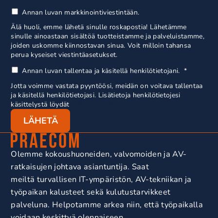
Annan luvan markkinointiviestintään.
Älä huoli, emme lähetä sinulle roskapostia! Lähetämme
sinulle ainoastaan sisältöä tuotteistamme ja palveluistamme,
joiden uskomme kiinnostavan sinua. Voit milloin tahansa
perua kyseiset viestintäasetukset.
Annan luvan tallentaa ja käsitellä henkilötietojani.
*
Jotta voimme vastata pyyntöösi, meidän on voitava tallentaa
ja käsitellä henkilötietojasi. Lisätietoja henkilötietojesi
käsittelystä löydät
tietosuojaselosteestamme.
Olemme kokoushuoneiden, valvomoiden ja AV-
ratkaisujen johtava asiantuntija. Saat
meiltä turvallisen IT-ympäristön, AV-tekniikan ja
työpaikan kalusteet sekä kulutustarvikkeet
palveluna. Helpotamme arkea niin, että työpaikalla
voidaan keskittyä olennaiseen.