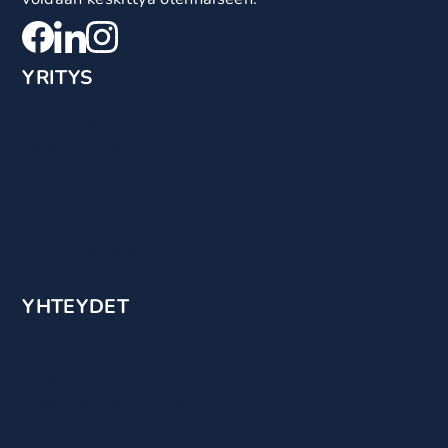
YRITYS
Tietoa meistä
Laskutustiedot
Uutiset
Asiakastarinat
Rekrytointi
Ilmoituskanava
Tietosuojaseloste
YHTEYDET
Myynti
Asiakastuki
Praecom Etelä-Suomi
Praecom Kainuu