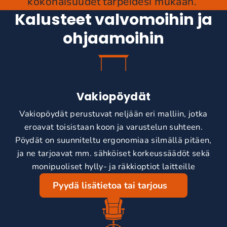
kokonaisuudet tarpeidesi mukaan.
Kalusteet valvomoihin ja
ohjaamoihin
Vakiopöydät
Vakiopöydät perustuvat neljään eri malliin, jotka
eroavat toisistaan koon ja varustelun suhteen.
Pöydät on suunniteltu ergonomiaa silmällä pitäen,
ja ne tarjoavat mm. sähköiset korkeussäädöt sekä
monipuoliset hylly- ja räkkioptiot laitteille
Pyydä lisätietoa tai tarjous