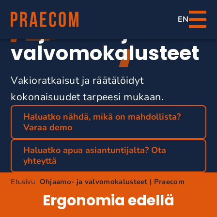
Valvomoratkaisut
EN
Ohjaamo- ja
valvomokalusteet
Vakioratkaisut ja räätälöidyt
kokonaisuudet tarpeesi mukaan.
Haluatko nähdä, mikä on mahdollista?
Varaa demo
Haluatko apua asiantuntijalta? Ota
yhteyttä
Etusivu
Ohjaamo- ja valvomokalusteet | Praecom
Ergonomia edellä