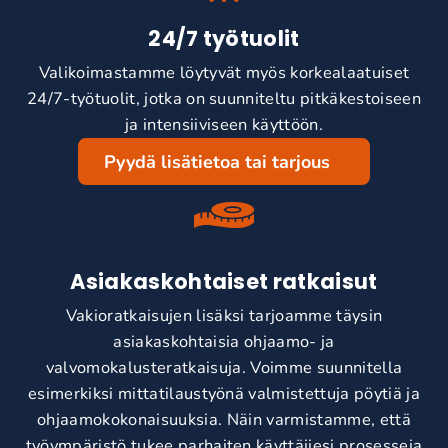
24/7 työtuolit
Valikoimastamme löytyvät myös korkealaatuiset
24/7-työtuolit, jotka on suunniteltu pitkäkestoiseen
ja intensiiviseen käyttöön.
Pyydä lisätietoa tai tarjous
Asiakaskohtaiset ratkaisut
Vakioratkaisujen lisäksi tarjoamme täysin
asiakaskohtaisia ohjaamo- ja
valvomokalusteratkaisuja. Voimme suunnitella
esimerkiksi mittatilaustyönä valmistettuja pöytiä ja
ohjaamokokonaisuuksia. Näin varmistamme, että
työympäristö tukee parhaiten käyttäjiesi prosesseja