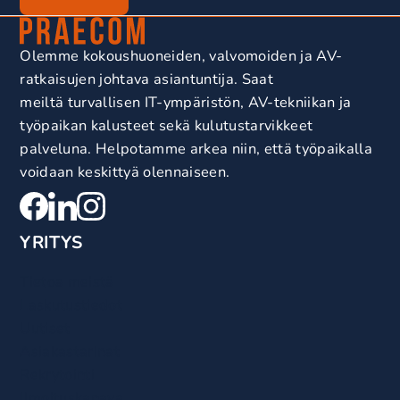
Olemme kokoushuoneiden, valvomoiden ja AV-
ratkaisujen johtava asiantuntija. Saat
meiltä turvallisen IT-ympäristön, AV-tekniikan ja
työpaikan kalusteet sekä kulutustarvikkeet
palveluna. Helpotamme arkea niin, että työpaikalla
voidaan keskittyä olennaiseen.
YRITYS
Tietoa meistä
Laskutustiedot
Uutiset
Asiakastarinat
Rekrytointi
Ilmoituskanava