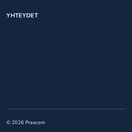
Tietosuojaseloste
YHTEYDET
Myynti
Asiakastuki
Praecom Etelä-Suomi
Praecom Kainuu
Praecom Pohjois-Savo
Praecom Pohjois-Pohjanmaa
Praecom Lappi
Kaikki yhteyshenkilöt
Verkkokauppa
Lataa TeamViewer
Upto Manager-sisällönhallinta
© 2026 Praecom
Tietosuojaseloste