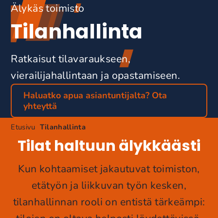
Älykäs toimisto
Tilanhallinta
Ratkaisut tilavaraukseen,
vierailijahallintaan ja opastamiseen.
Haluatko apua asiantuntijalta? Ota
yhteyttä
Etusivu
Tilanhallinta
Tilat haltuun älykkäästi
Kun kohtaamiset jakautuvat toimiston,
etätyön ja liikkuvan työn kesken,
tilanhallinnan rooli on entistä tärkeämpi: